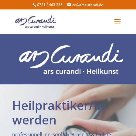
0721 / 463 235
cc@arscurandi.de
Heilpraktiker/in
werden
professionell, persönlich, Präsenz & Online