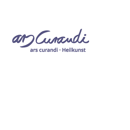
„ars curandi“
bedeutet Heilkunst.
„Der Name bezeichnet Weg und Ziel: Kunst setzt
Wissen, Können und Erfahrung voraus und ist doch
mehr. Kunst bedeutet für mich, neben vielem
anderem, einen offenen, kritischen Geist zu behalten.
Praxis, Lehre und kollegialer Austausch, ebenso
fachliche und persönliche Entwicklung gehören für
mich eng zusammen.“ — C. Classen, 2021