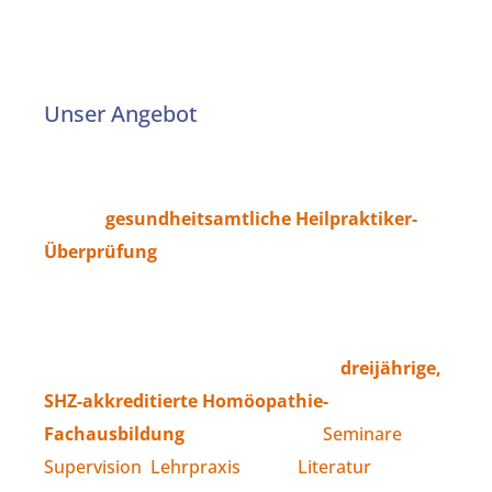
Unser Angebot
Online und Präsenz
: Mit uns und einem
Partner-Veranstalter bereiten Sie sich effizient
auf die
gesundheitsamtliche Heilpraktiker-
Überprüfung
vor. Den größten Teil des
Unterrichts können Sie bequem von zuhause
aus als Online-Kurs besuchen.
Weitere Schwerpunkte sind unsere
dreijährige,
SHZ-akkreditierte Homöopathie-
Fachausbildung
, weiterbildende
Seminare
,
Supervision
,
Lehrpraxis
sowie
Literatur
.