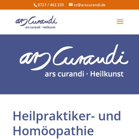
0721 / 463 235
cc@arscurandi.de
Heilpraktiker- und
Homöopathie